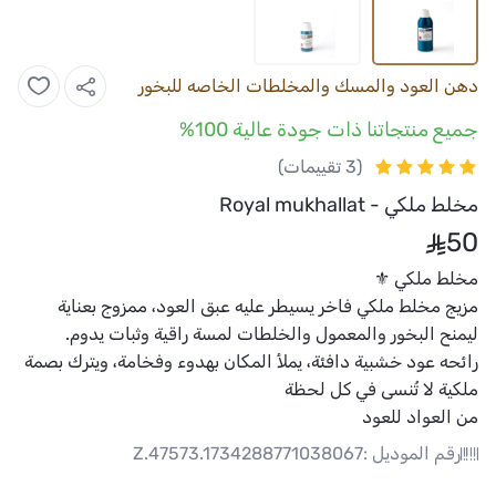
دهن العود والمسك والمخلطات الخاصه للبخور
جميع منتجاتنا ذات جودة عالية 100%
(3 تقييمات)
مخلط ملكي - Royal mukhallat
50
مخلط ملكي ⚜️
مزيج
مخلط
ملكي فاخر يسيطر عليه عبق
العود
، ممزوج بعناية
ليمنح البخور والمعمول والخلطات لمسة راقية وثبات يدوم.
رائحه عود خشبية دافئة، يملأ المكان بهدوء وفخامة، ويترك بصمة
ملكية لا تُنسى في كل لحظة
من
العواد للعود
رقم الموديل :
Z.47573.1734288771038067