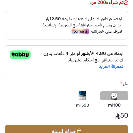
تم شراءه
288
مرة
مل
*
500 ml
100 ml
50
إضافة للسلة