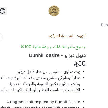
العواد للعود
الزيوت الفرنسية المركزة
جميع منتجاتنا ذات جودة عالية 100%
دنهل ديزاير - Dunhill desire
50
زيت عطري مستوحى من عطر دنهل ديزاير
عطر أروماتيكي خشبي منعش بنفحات البرغموت، الفل
وخشب الأرز، يعكس الحيوية والرجولة العصرية.
الاستخدام:
مناسب للعطور الرجالية، الكريمات، والبخو
A fragrance oil inspired by Dunhill Desire
 fresh woody aromatic scent with bergamot,