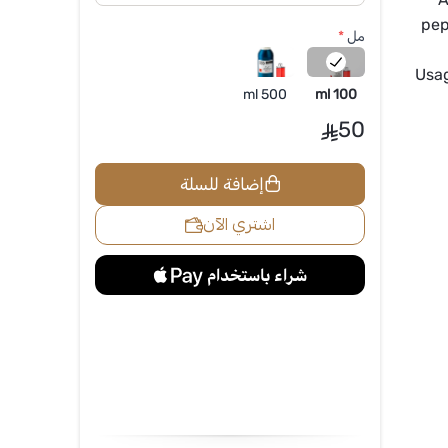
pep
مل
*
Usa
500 ml
100 ml
50
إضافة للسلة
اشتري الآن