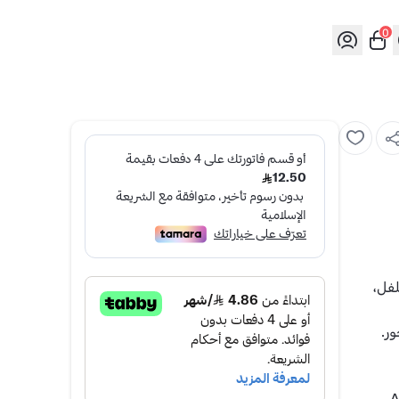
0
فل،
ر.
A