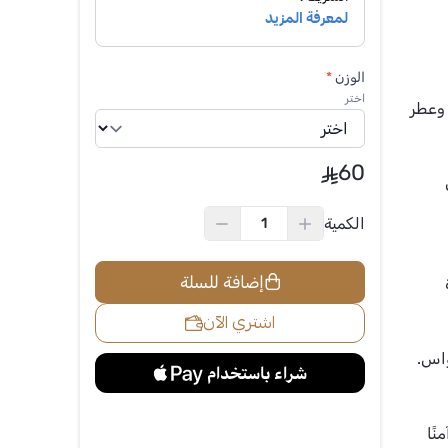
الوزن
*
اختر
 وعطر
60
الكمية
إضافة للسلة
اشتري الآن
واس.
نًا