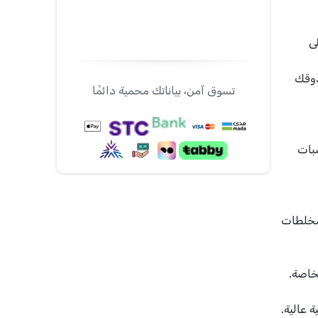
ى
ذوقك
تسوق آمن، بياناتك محمية دائمًا
بات
مخلطات
خاصة.
 عالية.