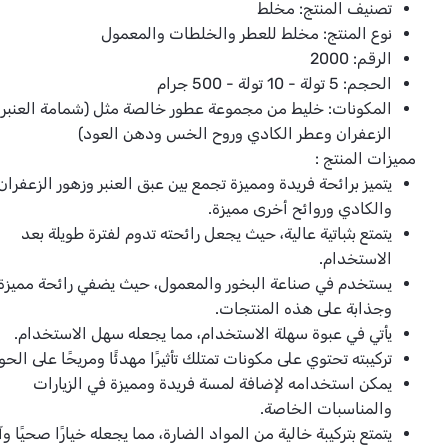
تصنيف المنتج:
مخلط
نوع المنتج: مخلط للعطر والخلطات والمعمول
الرقم: 2000
الحجم: 5 تولة - 10 تولة - 500 جرام
المكونات: خليط من مجموعة عطور خالصة مثل (شمامة العنبر
الزعفران وعطر الكادي وروح الخس ودهن العود)
مميزات المنتج :
يتميز برائحة فريدة ومميزة تجمع بين عبق العنبر وزهور الزعفران
والكادي وروائح أخرى مميزة.
يتمتع بثباتية عالية، حيث يجعل رائحته تدوم لفترة طويلة بعد
الاستخدام.
يستخدم في صناعة البخور والمعمول، حيث يضفي رائحة مميزة
وجذابة على هذه المنتجات.
يأتي في عبوة سهلة الاستخدام، مما يجعله سهل الاستخدام.
تركيبته تحتوي على مكونات تمتلك تأثيرًا مهدئًا ومريحًا على الح
يمكن استخدامه لإضافة لمسة فريدة ومميزة في الزيارات
والمناسبات الخاصة.
يتمتع بتركيبة خالية من المواد الضارة، مما يجعله خيارًا صحيًا وآم