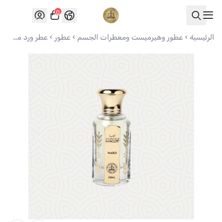
0
العواد للعود
الرئيسية
عطور وهيرميست ومعطرات الجسم
عطور
عطر ورد مجموعة العواد