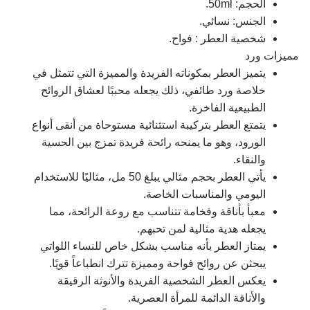
الحجم: 50ml.
الجنس: نسائي.
شخصية العطر : فواح.
مميزات ورد
يتميز العطر بمكوناته الفريدة والمميزة التي تتمثل في 
خلاصة ورد طائفي، ذلك يجعله محببًا لعشاق الروائح 
الطبيعية الفاخرة.
يتمتع العطر بتركيبة استثنائية مستوحاة من أنقى أنواع 
الورود، وهو ما يمنحه رائحة فريدة تمزج بين الحسية 
والنقاء.
يأتي العطر بحجم مثالي يبلغ 50 مل، مثاليًا للاستخدام 
اليومي والمناسبات الخاصة.
معبأ بأناقة وفخامة تتناسب مع روعة الرائحة، مما 
يجعله هدية مثالية لمن تحبهم.
يمتاز العطر بأنه مناسب بشكل خاص للنساء اللواتي 
يبحثن عن روائح فواحة ومميزة تترك انطباعاً قويًا.
يعكس العطر الشخصية الفريدة والأنوثة الرقيقة 
والأناقة الدائمة للمرأة العصرية.