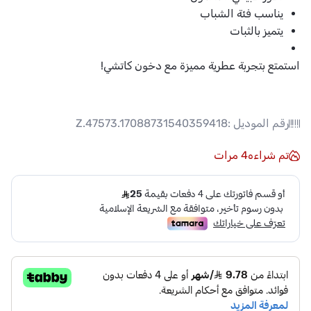
يناسب فئة الشباب
يتميز بالثبات
استمتع بتجربة عطرية مميزة مع دخون كاتشي!
رقم الموديل :
Z.47573.17088731540359418
تم شراءه
4
مرات