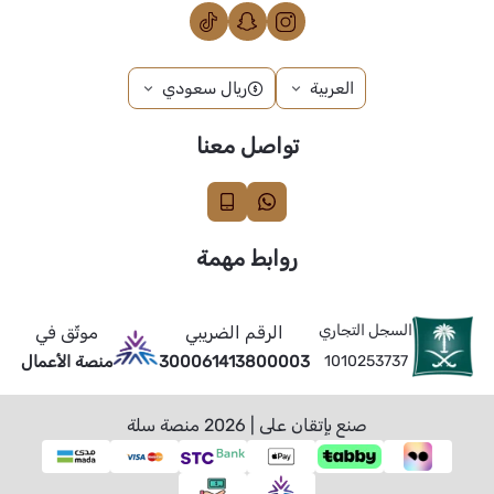
العربية
ريال سعودي
تواصل معنا
روابط مهمة
السجل التجاري
الرقم الضريبي
موثّق في
1010253737
300061413800003
منصة الأعمال
صنع بإتقان على | 2026
منصة سلة