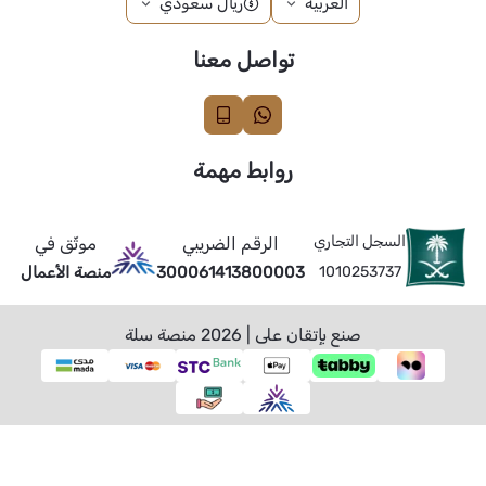
العربية
ريال سعودي
تواصل معنا
روابط مهمة
السجل التجاري
الرقم الضريبي
موثّق في
1010253737
300061413800003
منصة الأعمال
صنع بإتقان على | 2026
منصة سلة