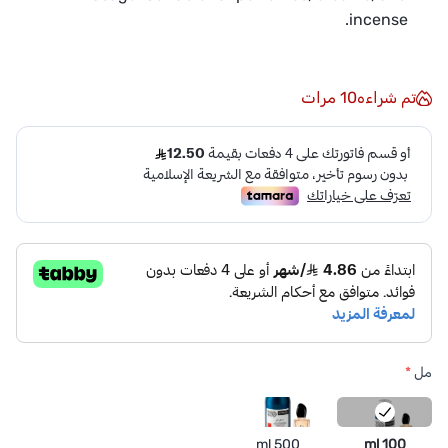
incense.
تم شراءه
10
مرات
مل
*
500 ml
100 ml