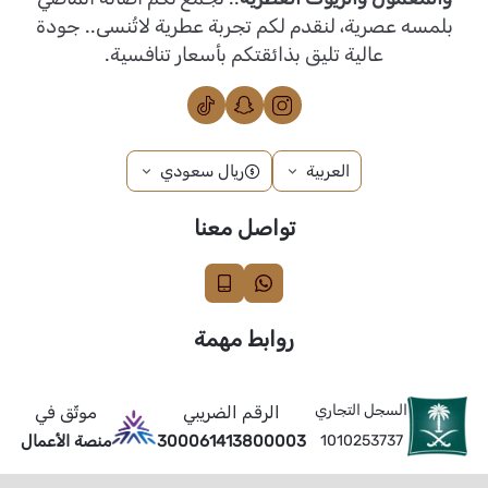
بلمسه عصرية، لنقدم لكم تجربة عطرية لاتُنسى.. جودة
عالية تليق بذائقتكم بأسعار تنافسية.
العربية
ريال سعودي
تواصل معنا
روابط مهمة
السجل التجاري
الرقم الضريبي
موثّق في
1010253737
300061413800003
منصة الأعمال