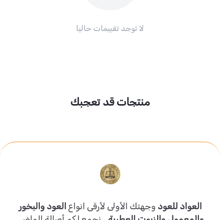
لا توجد تقييمات حاليا
منتجات قد تعجبك
العواد للعود
وجهتك الأولى لأرقى انواع
العود والبخور
والمعمول والزيوت العطرية
.. نجمع لكم أصالة الماضي