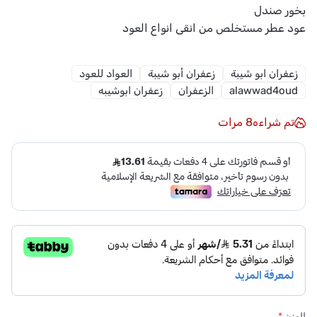
بخور صندل
عود عطر مستخلص من انقى انواع العود
زعفران ابو شيبة
زعفران أبو شيبة
العواد للعود
alawwad4oud
الزعفران
زعفران ابوشيبه
تم شراءه
8
مرات
الوزن
*