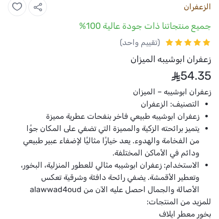
الزعفران
جميع منتجاتنا ذات جودة عالية 100%
(تقييم واحد)
زعفران ابوشيبه الميزان
54.35
زعفران ابوشيبه – الميزان
التصنيف:
الزعفران
زعفران ابوشيبه
طبيعي فاخر بنفحات عطرية مميزة
يتميز برائحته الزكية والمميزة التي تضفي على المكان جوًا
من الفخامة والهدوء. يعد خيارًا مثاليًا لإضفاء عبير طبيعي
ودائم في الأماكن المختلفة.
الاستخدام:
زعفران ابوشيبه
مثالي للعطور المنزلية، البخور،
وتعطير الأقمشة. يضفي رائحة دافئة وشرقية تعكس
الأصالة والجمال احصل عليه الآن من
alawwad4oud
للمزيد من المنتجات:
بخور معطر ايلاف