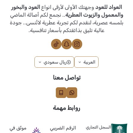
العواد للعود
وجهتك الأولى لأرقى انواع
العود والبخور
والمعمول والزيوت العطرية
.. نجمع لكم أصالة الماضي
بلمسه عصرية، لنقدم لكم تجربة عطرية لاتُنسى.. جودة
عالية تليق بذائقتكم بأسعار تنافسية.
العربية
ريال سعودي
تواصل معنا
روابط مهمة
السجل التجاري
الرقم الضريبي
موثّق في