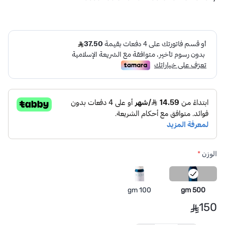
الوزن
*
100 gm
500 gm
150