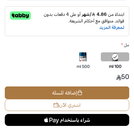
مل
*
500 ml
100 ml
50
إضافة للسلة
اشتري الآن