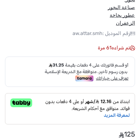
صناعة البخور
عطور بخاخة
الزعفران
رقم الموديل :
aw.attar.smh
تم شراءه
61
مرة
125