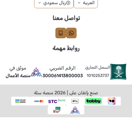
العربية
ريال سعودي
تواصل معنا
روابط مهمة
السجل التجاري
الرقم الضريبي
موثّق في
1010253737
300061413800003
منصة الأعمال
صنع بإتقان على | 2026
منصة سلة