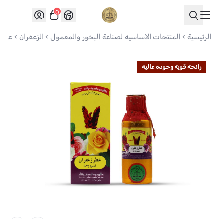
0
العواد للعود
الرئيسية
المنتجات الاساسيه لصناعة البخور والمعمول
الزعفران
عطر الزعفران أبوطير
رائحة قوية وجوده عالية