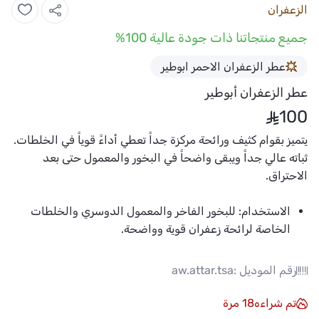
الزعفران
جميع منتجاتنا ذات جودة عالية 100%
عطر الزعفران الاحمر ابوطير
عطر الزعفران أبوطير
100
يتميز بقوام كثيف ورائحة مركزة جداً تعطي أداءً قوياً في الخلطات.
ثباته عالي جداً ويبقى واضحاً في البخور والمعمول حتى بعد
الاحتراق.
الاستخدام:
للبخور الفاخر والمعمول الدوسري والخلطات
الخاصة لرائحة زعفران قوية وواضحة.
رقم الموديل :
aw.attar.tsa
تم شراءه
18
مرة