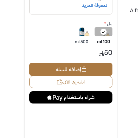
A f
مل
*
500 ml
100 ml
50
إضافة للسلة
اشتري الآن