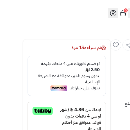
0
تم شراءه
13
مرة
نح