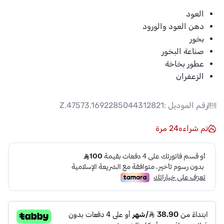
العود
دهن العود والورود
بخور
صناعة البخور
عطور بخاخة
الزعفران
رقم الموديل :
Z.47573.1692285044312821
تم شراءه
24
مرة