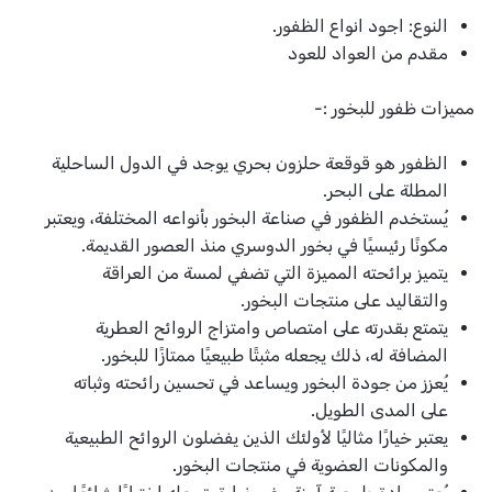
النوع: اجود انواع
الظفور
.
مقدم من العواد للعود
مميزات
ظفور للبخور
:-
الظفور
هو قوقعة حلزون بحري يوجد في الدول الساحلية
المطلة على البحر.
يُستخدم
الظفور
في صناعة البخور بأنواعه المختلفة، ويعتبر
مكونًا رئيسيًا في بخور الدوسري منذ العصور القديمة.
يتميز برائحته المميزة التي تضفي لمسة من العراقة
والتقاليد على منتجات البخور.
يتمتع بقدرته على امتصاص وامتزاج الروائح العطرية
المضافة له، ذلك يجعله مثبتًا طبيعيًا ممتازًا للبخور.
يُعزز من جودة البخور ويساعد في تحسين رائحته وثباته
على المدى الطويل.
يعتبر خيارًا مثاليًا لأولئك الذين يفضلون الروائح الطبيعية
والمكونات العضوية في منتجات البخور.