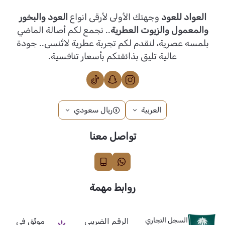
العواد للعود
وجهتك الأولى لأرقى انواع
العود والبخور
والمعمول والزيوت العطرية
.. نجمع لكم أصالة الماضي
بلمسه عصرية، لنقدم لكم تجربة عطرية لاتُنسى.. جودة
عالية تليق بذائقتكم بأسعار تنافسية.
العربية
ريال سعودي
تواصل معنا
روابط مهمة
السجل التجاري
الرقم الضريبي
موثّق في