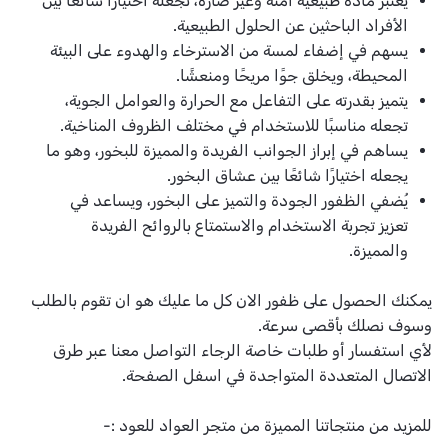
يُعتبر مادة طبيعية آمنة وغير ضارة، تجعله اختيارًا شائعًا بين
الأفراد الباحثين عن الحلول الطبيعية.
يسهم في إضفاء لمسة من الاسترخاء والهدوء على البيئة
المحيطة، ويخلق جوًا مريحًا ومنعشًا.
يتميز بقدرته على التفاعل مع الحرارة والعوامل الجوية،
تجعله مناسبًا للاستخدام في مختلف الظروف المناخية.
يساهم في إبراز الجوانب الفريدة والمميزة للبخور، وهو ما
يجعله اختيارًا شائعًا بين عشاق البخور.
يُضفي
الظفور
الجودة والتميز على البخور، ويساعد في
تعزيز تجربة الاستخدام والاستمتاع بالروائح الفريدة
والمميزة.
يمكنك الحصول على
ظفور
الان كل ما عليك هو ان تقوم بالطلب
وسوف نصلك بأقصى سرعة.
لأي استفسار أو طلبات خاصة الرجاء التواصل معنا عبر طرق
الاتصال المتعددة المتواجدة في اسفل الصفحة.
للمزيد من منتجاتنا المميزة من متجر
العواد للعود
:-