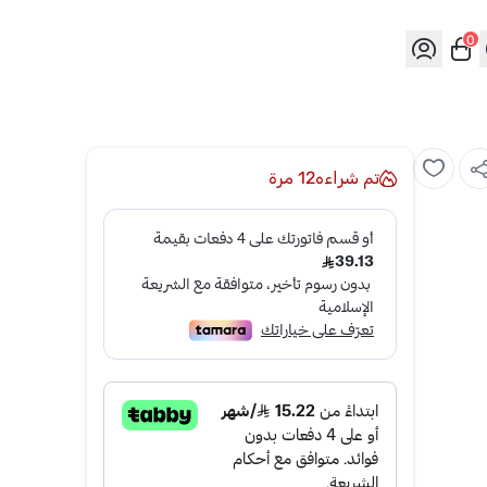
0
تم شراءه
12
مرة