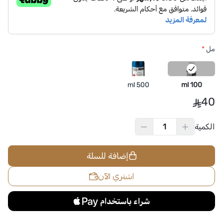
مل
*
500 ml
100 ml
40
الكمية
إضافة للسلة
اشتري الآن