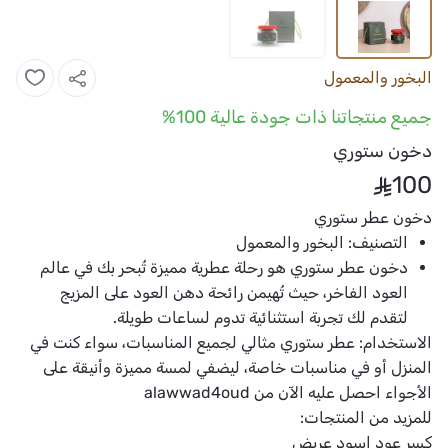
البخور والمعمول
جميع منتجاتنا ذات جودة عالية 100%
دخون ستوري
100
دخون عطر ستوري
التصنيف:
البخور والمعمول
دخون
عطر ستوري
هو رحلة عطرية مميزة تُبحر بك في عالم
العود الفاخر، حيث تُهيمن رائحة دهن العود على المزيج
لتقدم لك تجربة استثنائية تدوم لساعات طويلة.
الاستخدام: عطر ستوري
مثالي لجميع المناسبات، سواء كنت في
المنزل أو في مناسبات خاصة، ليضفي لمسة مميزة وأنيقة على
الأجواء احصل عليه الآن من
alawwad4oud
للمزيد من المنتجات:
كسر عود اسود عريض