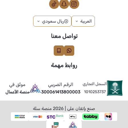
العربية
ريال سعودي
تواصل معنا
روابط مهمة
السجل التجاري
الرقم الضريبي
موثّق في
1010253737
300061413800003
منصة الأعمال
صنع بإتقان على | 2026
منصة سلة