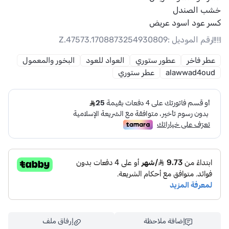
خشب الصندل
كسر عود اسود عريض
رقم الموديل :
Z.47573.1708873254930809
عطر فاخر
عطور ستوري
العواد للعود
البخور والمعمول
alawwad4oud
عطر ستوري
إضافة ملاحظة
إرفاق ملف