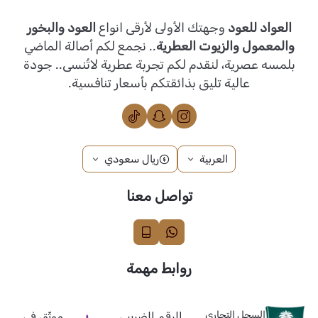
العواد للعود
وجهتك الأولى لأرقى انواع
العود والبخور
والمعمول والزيوت العطرية
.. نجمع لكم أصالة الماضي
بلمسه عصرية، لنقدم لكم تجربة عطرية لاتُنسى.. جودة
عالية تليق بذائقتكم بأسعار تنافسية.
العربية
ريال سعودي
تواصل معنا
روابط مهمة
السجل التجاري
الرقم الضريبي
موثّق في