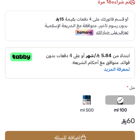
تم شراءه
16
مرة
مل
*
500 ml
100 ml
60
إضافة للسلة