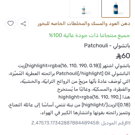
دهن العود والمسك والمخلطات الخاصه للبخور
جميع منتجاتنا ذات جودة عالية 100%
باتشولي - Patchouli
60
باتشولي ا
شتهر
[highlight=rgba(16, 110, 190, 0.18)]زيت
الباتشولي Patchouli[/highlight]
Oil برائحته العطرية المُميَّزة،
التي تُوصَف عادةً بأنّها مزيجٌ من الروائح الترابيّة، والخشبيّة،
والعَطِرة، والمسكيّة، وغالبًا ما يُستخرج
هذا
[highlight=rgba(16, 110, 190,
0.18)]الزيت[/highlight]
من نبتة تنتمي أساسًا إلى عائلة النعناع،
وتتميز رائحته بقوتها وانتشارها الكبير في الهواء،
رقم الموديل :
Z.47573.17342887884489458