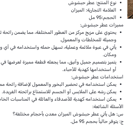
نوع المنتج: عطر حبشوش
العلامة التجارية: الميزان
الحجم:95 مل
مميزات عطر حبشوش:
يحتوي على مزيج مركز من العطور المختلفة، مما يضمن رائحة ثا
وجميلة للمخلطات والمعمول.
يأتي في عبوة ملائمة وعملية، تسهل حمله واستخدامه في أي 
ومكان.
يتميز بتصميم جميل وأنيق، مما يجعله قطعة مميزة لعرضها في 
أو استخدامها كهدية للأحباء.
استخدامات عطر حبشوش:
يمكن استخدامه في تحضير البخور والمعمول لإضافة رائحة ممي
يمكن رشه على الملابس أو الجسم للاستمتاع برائحته الفريدة.
يمكن استخدامه كهدية للأصدقاء والعائلة في المناسبات الخا
الأسئلة الشائعة:
س: هل يأتي عطر حبشوش الميزان معدن بأحجام مختلفة؟
ج: يتوفر حالياً بحجم 95 مل.