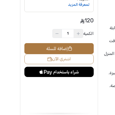
120
بتة
الكمية
وقت
إضافة للسلة
المنزل
اشتري الآن
زة.
صة.