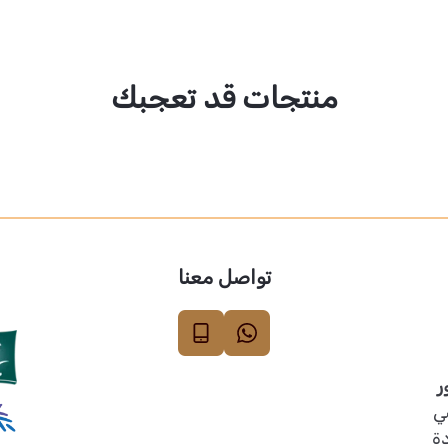
منتجات قد تعجبك
تواصل معنا
ر
ي
دة