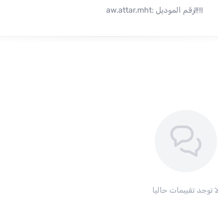
رقم الموديل :
aw.attar.mht
ا توجد تقييمات حاليا