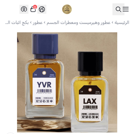
0
العواد للعود
الرئيسية
عطور وهيرميست ومعطرات الجسم
عطور
بكج اثبات الحضور