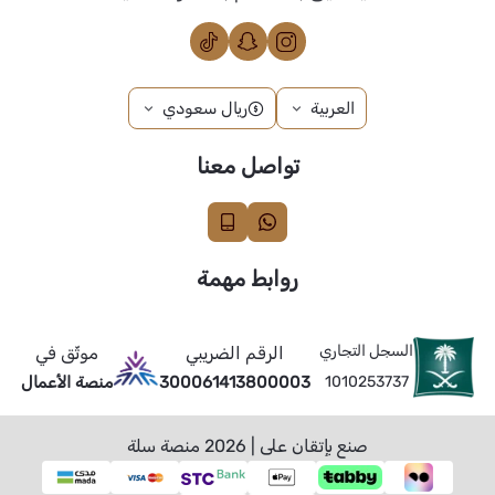
العربية
ريال سعودي
تواصل معنا
روابط مهمة
السجل التجاري
الرقم الضريبي
موثّق في
1010253737
300061413800003
منصة الأعمال
صنع بإتقان على | 2026
منصة سلة