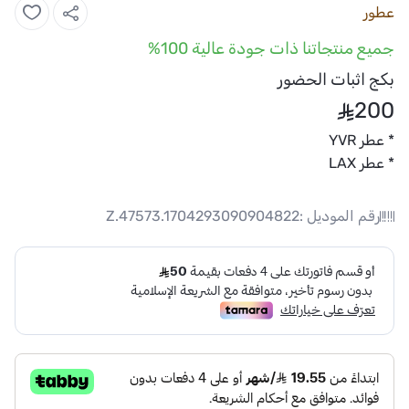
عطور
جميع منتجاتنا ذات جودة عالية 100%
بكج اثبات الحضور
200
* عطر YVR
* عطر LAX
رقم الموديل :
Z.47573.1704293090904822