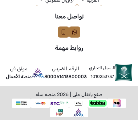
العربية
ريال سعودي
تواصل معنا
روابط مهمة
السجل التجاري
الرقم الضريبي
موثّق في
1010253737
300061413800003
منصة الأعمال
صنع بإتقان على | 2026
منصة سلة