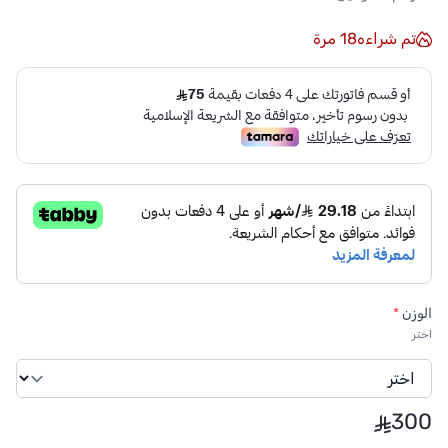
تم شراءه
18
مرة
الوزن
*
اختر
300