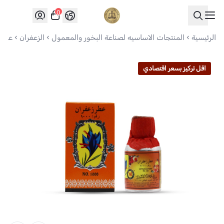
0
العواد للعود
الرئيسية
المنتجات الاساسيه لصناعة البخور والمعمول
الزعفران
عطر الزعفران 1000
اقل تركيز بسعر اقتصادي