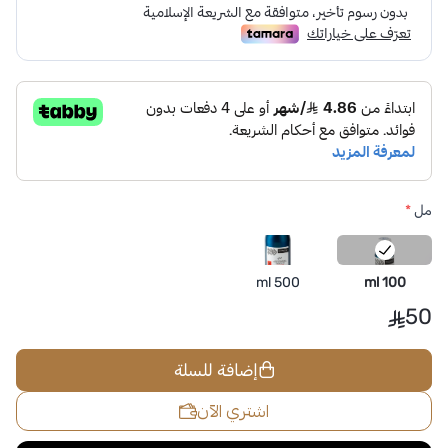
مل
*
500 ml
100 ml
50
إضافة للسلة
اشتري الآن