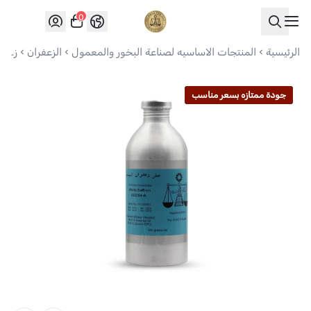
0
العواد للعود
الرئيسية
المنتجات الاساسيه لصناعة البخور والمعمول
الزعفران
زعفران ابيض ستيكر ازرق
جودة ممتازه بسعر مناسب