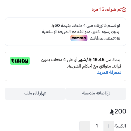
تم شراءه
15
مرة
إضافة ملاحظة
إرفاق ملف
200
الكمية
اسحب و افلت الملف هنا