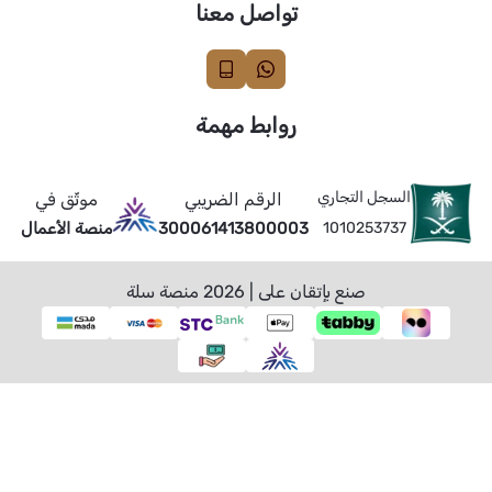
تواصل معنا
روابط مهمة
السجل التجاري
الرقم الضريبي
موثّق في
1010253737
300061413800003
منصة الأعمال
صنع بإتقان على | 2026
منصة سلة