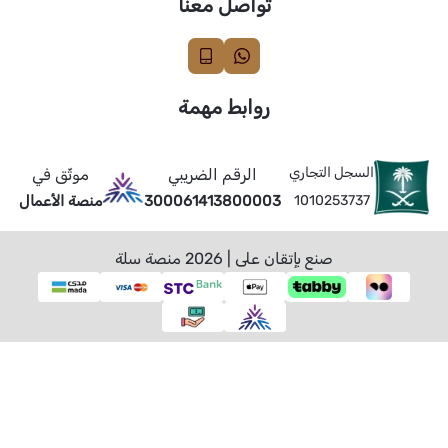
تواصل معنا
روابط مهمة
السجل التجاري
الرقم الضريبي
موثّق في
1010253737
300061413800003
منصة الأعمال
صنع بإتقان على | 2026
منصة سلة