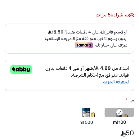
تم شراءه
5
مرات
مل
*
500 ml
100 ml
50