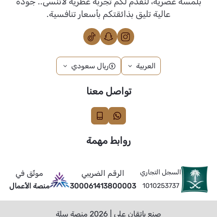
بلمسه عصرية، لنقدم لكم تجربة عطرية لاتُنسى.. جودة
عالية تليق بذائقتكم بأسعار تنافسية.
العربية
ريال سعودي
تواصل معنا
روابط مهمة
السجل التجاري
الرقم الضريبي
موثّق في
1010253737
300061413800003
منصة الأعمال
صنع بإتقان على | 2026
منصة سلة