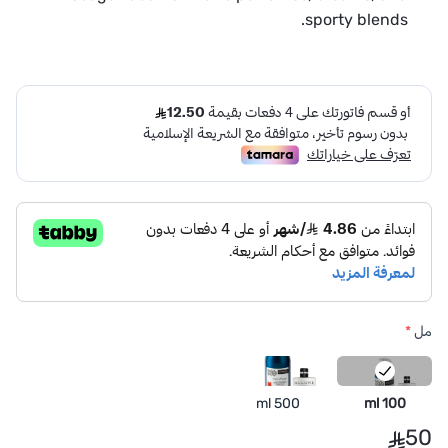
sporty blends.
مل
*
500 ml
100 ml
50