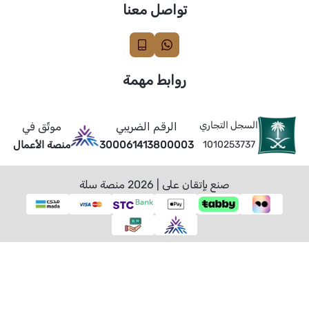
تواصل معنا
روابط مهمة
السجل التجاري
الرقم الضريبي
موثّق في
1010253737
300061413800003
منصة الأعمال
صنع بإتقان على | 2026
منصة سلة