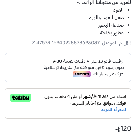
للمزيد من منتجاتنا الرائعة :-
العود
دهن العود والورد
صناعة البخور
عطور بخاخة
رقم الموديل :
Z.47573.16940928878693037
120