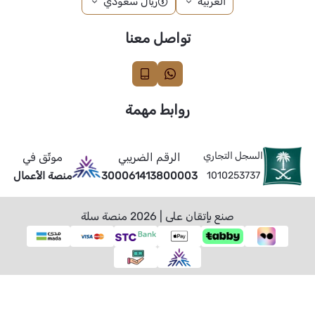
العربية
ريال سعودي
تواصل معنا
روابط مهمة
السجل التجاري
الرقم الضريبي
موثّق في
1010253737
300061413800003
منصة الأعمال
صنع بإتقان على | 2026
منصة سلة