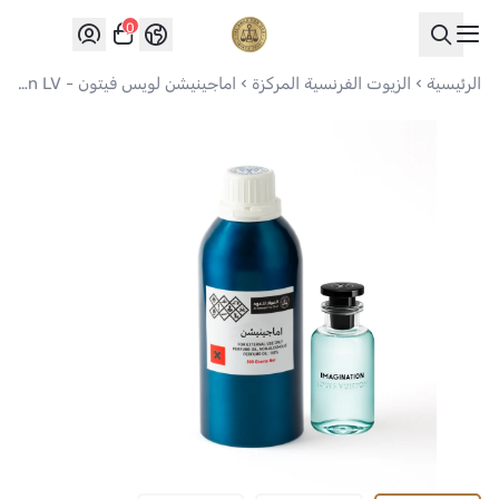
0
العواد للعود
الرئيسية
الزيوت الفرنسية المركزة
اماجينيشن لويس فيتون - Imagination LV