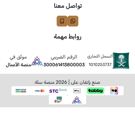
تواصل معنا
روابط مهمة
السجل التجاري
الرقم الضريبي
موثّق في
1010253737
300061413800003
منصة الأعمال
صنع بإتقان على | 2026
منصة سلة