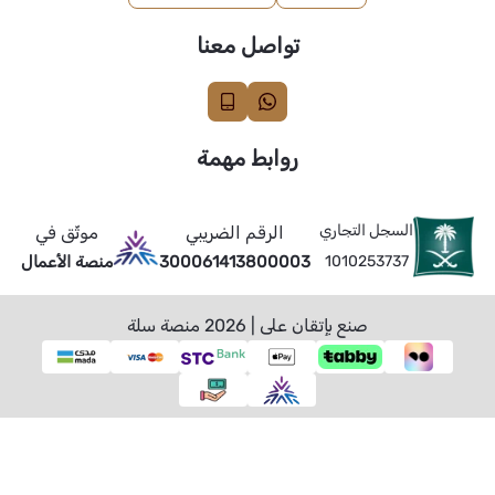
تواصل معنا
روابط مهمة
السجل التجاري
الرقم الضريبي
موثّق في
1010253737
300061413800003
منصة الأعمال
صنع بإتقان على | 2026
منصة سلة