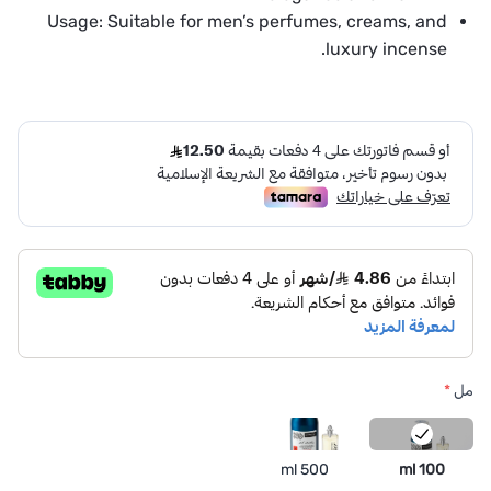
Usage:
Suitable for men’s perfumes, creams, and
luxury incense.
مل
*
500 ml
100 ml