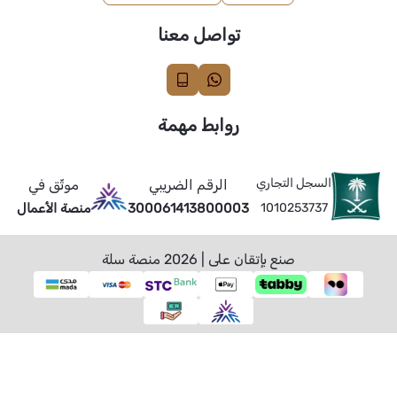
تواصل معنا
روابط مهمة
السجل التجاري
الرقم الضريبي
موثّق في
1010253737
300061413800003
منصة الأعمال
صنع بإتقان على | 2026
منصة سلة