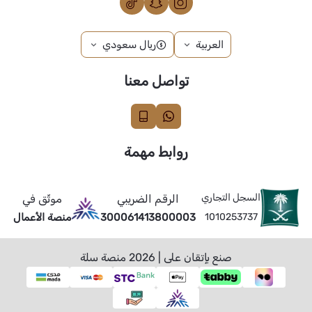
العربية
ريال سعودي
تواصل معنا
روابط مهمة
السجل التجاري
الرقم الضريبي
موثّق في
1010253737
300061413800003
منصة الأعمال
صنع بإتقان على | 2026
منصة سلة