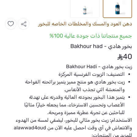
دهن العود والمسك والمخلطات الخاصه للبخور
جميع منتجاتنا ذات جودة عالية 100%
بخور هادي - Bakhour had
40
زيت بخور هادي - Bakhour Hadi
التصنيف:
الزيوت الفرنسية المركزة
زيت بخور
هادي هو منتج مميز يتميز برائحته الفواحة
والمنعشة التي تجذب الأنفاس.
يتميز هذا البخور بجودته العالية وقدرته على تهدئة
الأعصاب وتحسين الاسترخاء، مما يجعله خيارًا مثاليًا
للباحثين عن تجربة عطرية مميزة ومريحة.
الاستخدام:
زيت بخور
مثالي للبخور، ليضفي لمسة من الهدوء
والانتعاش في أي وقت احصل عليه الآن من
alawwad4oud
للمزيد من المنتجات: