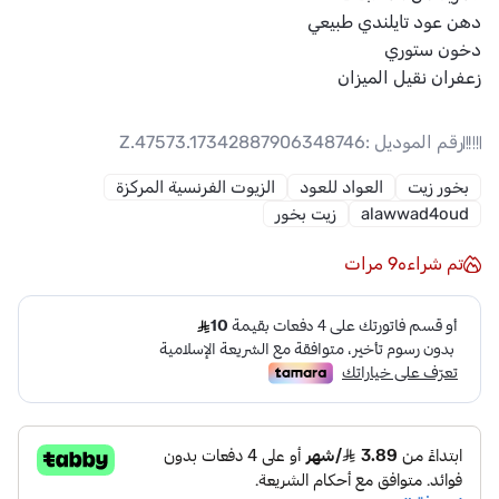
دهن عود تايلندي طبيعي
دخون ستوري
زعفران نقيل الميزان
رقم الموديل :
Z.47573.17342887906348746
بخور زيت
العواد للعود
الزيوت الفرنسية المركزة
alawwad4oud
زيت بخور
تم شراءه
9
مرات