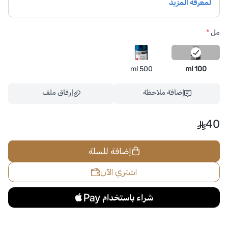
مل
*
500 ml
100 ml
إضافة ملاحظة
إرفاق ملف
40
إضافة للسلة
اسحب و افلت الملف هنا
استعراض
اشتري الآن