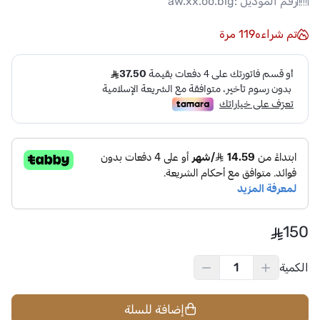
رقم الموديل :
aw.xx.oo.big
تم شراءه
119
مرة
150
الكمية
إضافة للسلة