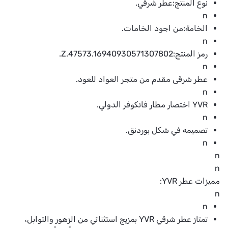
نوع المنتج:عطر شرقي.
n
الخامة:من اجود الخامات.
n
رمز المنتج:Z.47573.16940930571307802.
n
عطر شرقى مقدم من متجر العواد للعود.
n
YVR اختصار مطار فانكوفر الدولي.
n
تصميمه في شكل بوردنق.
n
n
n
مميزات عطر YVR:
n
n
تمتاز عطر شرقي YVR بمزيج استثنائي من الزهور والتوابل،