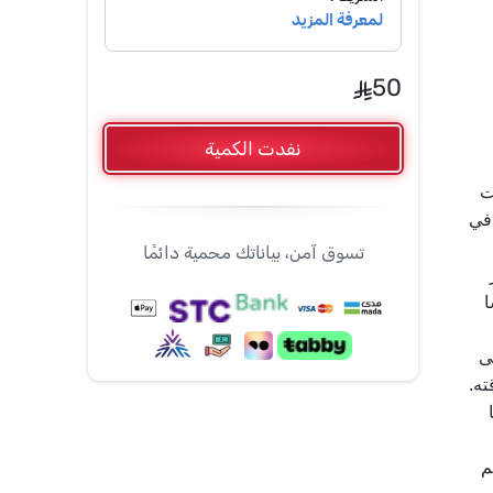
50
نفدت الكمية
يتميز بقدرته على إضفاء التوازن والتناغم على تركيبات 
البخور والعطور، مما يساهم في تحقيق توازن إيجابي في 
تسوق آمن، بياناتك محمية دائمًا
بفضل تركيبته الخاصة، يتمتع بفاعلية عالية في تعطير 
المكان وإزالة الروائح الكريهة، مما يجعل الهواء منعشًا 
تأتي عبوته الخشبية بتصميم متين وعصري يحافظ على 
ته.
يحتفظ بقوته العطرية طويلًا دون أن يفقد روائحه، مما 
يستخدم زيت عطر في صنع العطور الفاخرة، حيث يتم 