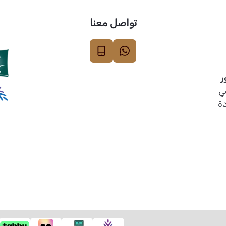
تواصل معنا
ر
ي
دة