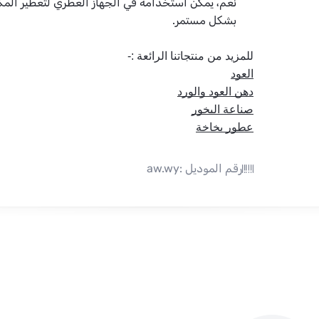
نعم، يمكن استخدامه في الجهاز العطري لتعطير المك
بشكل مستمر.
للمزيد من منتجاتنا الرائعة :- 
العود
دهن العود والورد
صناعة البخور
عطور بخاخة
رقم الموديل :
aw.wy