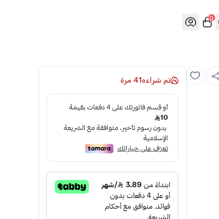
0
تم شراءه
41
مرة