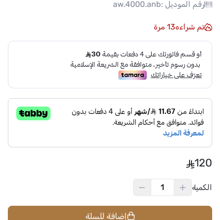
رقم الموديل :
aw.4000.anb
تم شراءه
13
مرة
120
الكمية
إضافة للسلة